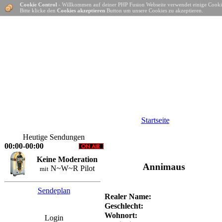
Cookie Control
- Willkommen auf deiner PHP Fusion Webseite verwendet einige Cooki
Bitte klicke den
Cookies akzeptieren
Button um unsere Cookies zu akzeptieren.
Startseite
Heutige Sendungen
00:00-00:00
Keine Moderation
Annimaus
N~W~R Pilot
mit
Sendeplan
Realer Name:
Geschlecht:
Wohnort:
Login