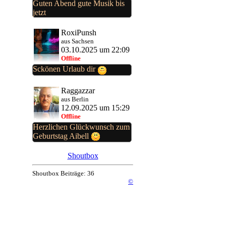
Guten Abend gute Musik bis
jetzt
RoxiPunsh
aus Sachsen
03.10.2025 um 22:09
Offline
Sckönen Urlaub dir
Raggazzar
aus Berlin
12.09.2025 um 15:29
Offline
Herzlichen Glückwunsch zum
Geburtstag Aibell
Shoutbox
Shoutbox Beiträge: 36
©