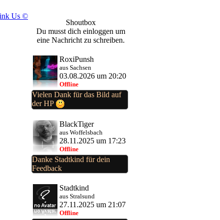
ink Us ©
Shoutbox
Du musst dich einloggen um
eine Nachricht zu schreiben.
RoxiPunsh
aus Sachsen
03.08.2026 um 20:20
Offline
Vielen Dank für das Bild auf
der HP
BlackTiger
aus Woffelsbach
28.11.2025 um 17:23
Offline
Danke Stadtkind für dein
Feedback
Stadtkind
aus Stralsund
27.11.2025 um 21:07
Offline