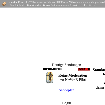
Cookie Control
- Willkommen auf deiner PHP Fusion Webseite verwendet einige Cooki
Bitte klicke den
Cookies akzeptieren
Button um unsere Cookies zu akzeptieren.
Heutige Sendungen
00:00-00:00
Standar
6
Keine Moderation
N~W~R Pilot
mit
dann 
Sendeplan
Login