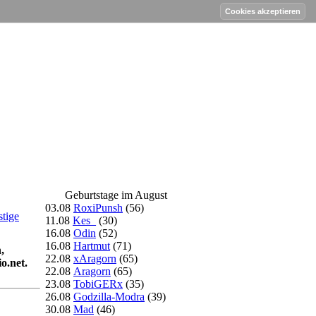
Geburtstage im August
03.08
RoxiPunsh
(56)
tige
11.08
Kes_
(30)
16.08
Odin
(52)
16.08
Hartmut
(71)
,
22.08
xAragorn
(65)
o.net.
22.08
Aragorn
(65)
23.08
TobiGERx
(35)
26.08
Godzilla-Modra
(39)
30.08
Mad
(46)