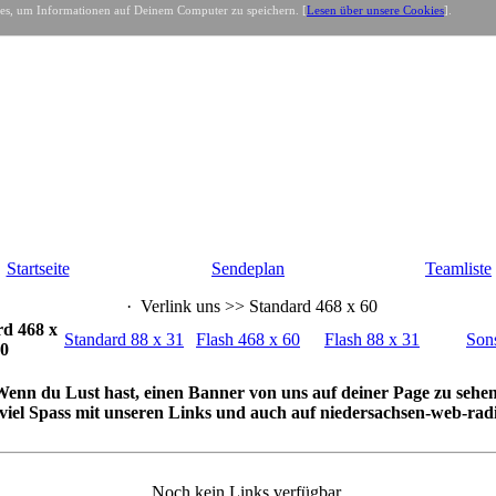
es, um Informationen auf Deinem Computer zu speichern. [
Lesen über unsere Cookies
].
Startseite
Sendeplan
Teamliste
·
Verlink uns >> Standard 468 x 60
d 468 x
Standard 88 x 31
Flash 468 x 60
Flash 88 x 31
Sons
0
Wenn du Lust hast, einen Banner von uns auf deiner Page zu sehen
viel Spass mit unseren Links und auch auf niedersachsen-web-radi
Noch kein Links verfügbar.