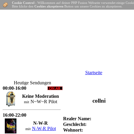
Cookie Control
- Willkommen auf deiner PHP Fusion Webseite verwendet einige Cooki
Bitte klicke den
Cookies akzeptieren
Button um unsere Cookies zu akzeptieren.
Startseite
Heutige Sendungen
00:00-16:00
Keine Moderation
collni
N~W~R Pilot
mit
16:00-22:00
Realer Name:
N-W-R
Geschlecht:
N-W-R Pilot
mit
Wohnort: